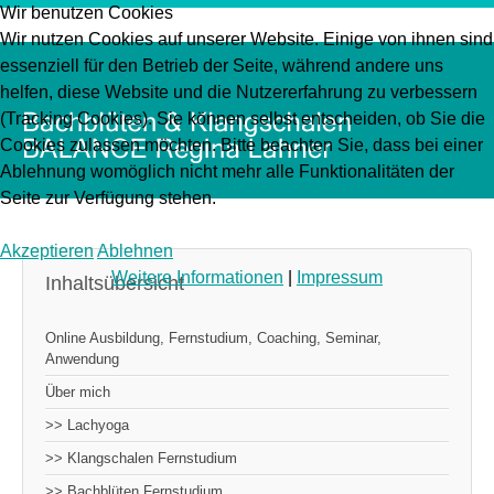
Wir benutzen Cookies
Wir nutzen Cookies auf unserer Website. Einige von ihnen sind
essenziell für den Betrieb der Seite, während andere uns
helfen, diese Website und die Nutzererfahrung zu verbessern
(Tracking Cookies). Sie können selbst entscheiden, ob Sie die
Cookies zulassen möchten. Bitte beachten Sie, dass bei einer
Ablehnung womöglich nicht mehr alle Funktionalitäten der
Seite zur Verfügung stehen.
Akzeptieren
Ablehnen
Weitere Informationen
|
Impressum
Inhaltsübersicht
Online Ausbildung, Fernstudium, Coaching, Seminar,
Anwendung
Über mich
>> Lachyoga
>> Klangschalen Fernstudium
>> Bachblüten Fernstudium