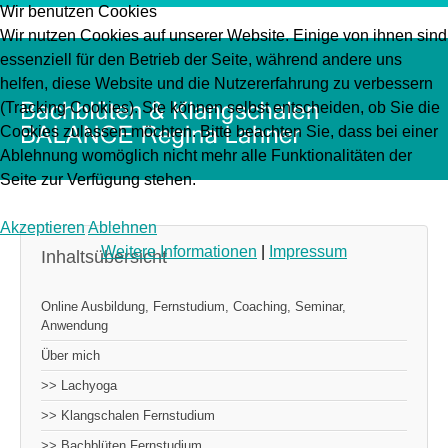
Wir benutzen Cookies
Wir nutzen Cookies auf unserer Website. Einige von ihnen sind
essenziell für den Betrieb der Seite, während andere uns
helfen, diese Website und die Nutzererfahrung zu verbessern
(Tracking Cookies). Sie können selbst entscheiden, ob Sie die
Cookies zulassen möchten. Bitte beachten Sie, dass bei einer
Ablehnung womöglich nicht mehr alle Funktionalitäten der
Seite zur Verfügung stehen.
Akzeptieren
Ablehnen
Weitere Informationen
|
Impressum
Inhaltsübersicht
Online Ausbildung, Fernstudium, Coaching, Seminar,
Anwendung
Über mich
>> Lachyoga
>> Klangschalen Fernstudium
>> Bachblüten Fernstudium