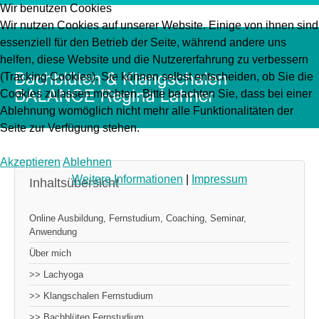
Wir benutzen Cookies
Wir nutzen Cookies auf unserer Website. Einige von ihnen sind
essenziell für den Betrieb der Seite, während andere uns
helfen, diese Website und die Nutzererfahrung zu verbessern
(Tracking Cookies). Sie können selbst entscheiden, ob Sie die
Cookies zulassen möchten. Bitte beachten Sie, dass bei einer
Ablehnung womöglich nicht mehr alle Funktionalitäten der
Seite zur Verfügung stehen.
Akzeptieren
Ablehnen
Weitere Informationen
|
Impressum
Inhaltsübersicht
Online Ausbildung, Fernstudium, Coaching, Seminar,
Anwendung
Über mich
>> Lachyoga
>> Klangschalen Fernstudium
>> Bachblüten Fernstudium