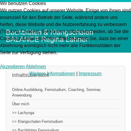
Wir benutzen Cookies
Wir nutzen Cookies auf unserer Website. Einige von ihnen sind
essenziell für den Betrieb der Seite, während andere uns
helfen, diese Website und die Nutzererfahrung zu verbessern
(Tracking Cookies). Sie können selbst entscheiden, ob Sie die
Cookies zulassen möchten. Bitte beachten Sie, dass bei einer
Ablehnung womöglich nicht mehr alle Funktionalitäten der
Seite zur Verfügung stehen.
Akzeptieren
Ablehnen
Weitere Informationen
|
Impressum
Inhaltsübersicht
Online Ausbildung, Fernstudium, Coaching, Seminar,
Anwendung
Über mich
>> Lachyoga
>> Klangschalen Fernstudium
>> Bachblüten Fernstudium