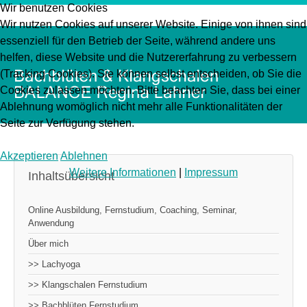
Wir benutzen Cookies
Wir nutzen Cookies auf unserer Website. Einige von ihnen sind
essenziell für den Betrieb der Seite, während andere uns
helfen, diese Website und die Nutzererfahrung zu verbessern
(Tracking Cookies). Sie können selbst entscheiden, ob Sie die
Cookies zulassen möchten. Bitte beachten Sie, dass bei einer
Ablehnung womöglich nicht mehr alle Funktionalitäten der
Seite zur Verfügung stehen.
Akzeptieren
Ablehnen
Weitere Informationen
|
Impressum
Inhaltsübersicht
Online Ausbildung, Fernstudium, Coaching, Seminar,
Anwendung
Über mich
>> Lachyoga
>> Klangschalen Fernstudium
>> Bachblüten Fernstudium