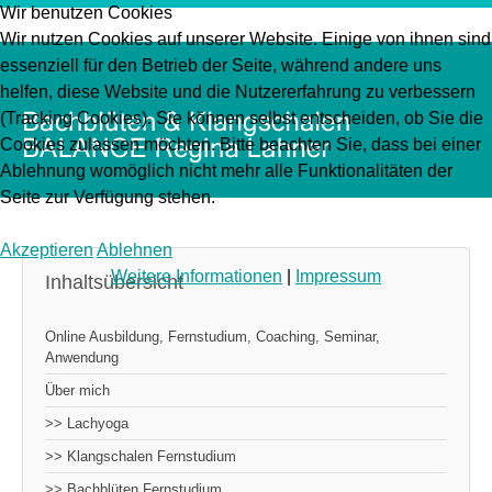
Wir benutzen Cookies
Wir nutzen Cookies auf unserer Website. Einige von ihnen sind
essenziell für den Betrieb der Seite, während andere uns
helfen, diese Website und die Nutzererfahrung zu verbessern
(Tracking Cookies). Sie können selbst entscheiden, ob Sie die
Cookies zulassen möchten. Bitte beachten Sie, dass bei einer
Ablehnung womöglich nicht mehr alle Funktionalitäten der
Seite zur Verfügung stehen.
Akzeptieren
Ablehnen
Weitere Informationen
|
Impressum
Inhaltsübersicht
Online Ausbildung, Fernstudium, Coaching, Seminar,
Anwendung
Über mich
>> Lachyoga
>> Klangschalen Fernstudium
>> Bachblüten Fernstudium