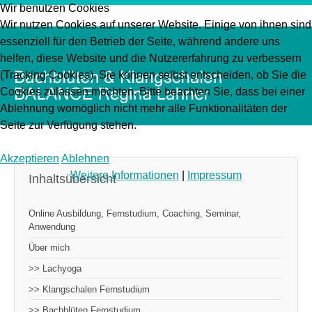
Wir benutzen Cookies
Wir nutzen Cookies auf unserer Website. Einige von ihnen sind
essenziell für den Betrieb der Seite, während andere uns
helfen, diese Website und die Nutzererfahrung zu verbessern
(Tracking Cookies). Sie können selbst entscheiden, ob Sie die
Cookies zulassen möchten. Bitte beachten Sie, dass bei einer
Ablehnung womöglich nicht mehr alle Funktionalitäten der
Seite zur Verfügung stehen.
Akzeptieren
Ablehnen
Weitere Informationen
|
Impressum
Inhaltsübersicht
Online Ausbildung, Fernstudium, Coaching, Seminar,
Anwendung
Über mich
>> Lachyoga
>> Klangschalen Fernstudium
>> Bachblüten Fernstudium