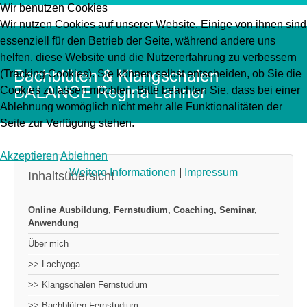
Wir benutzen Cookies
Wir nutzen Cookies auf unserer Website. Einige von ihnen sind
essenziell für den Betrieb der Seite, während andere uns
helfen, diese Website und die Nutzererfahrung zu verbessern
(Tracking Cookies). Sie können selbst entscheiden, ob Sie die
Cookies zulassen möchten. Bitte beachten Sie, dass bei einer
Ablehnung womöglich nicht mehr alle Funktionalitäten der
Seite zur Verfügung stehen.
Akzeptieren
Ablehnen
Weitere Informationen
|
Impressum
Inhaltsübersicht
Online Ausbildung, Fernstudium, Coaching, Seminar,
Anwendung
Über mich
>> Lachyoga
>> Klangschalen Fernstudium
>> Bachblüten Fernstudium